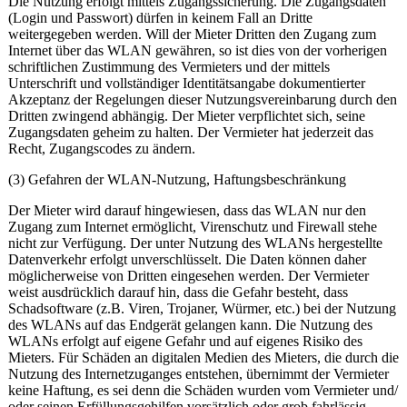
Die Nutzung erfolgt mittels Zugangssicherung. Die Zugangsdaten
(Login und Passwort) dürfen in keinem Fall an Dritte
weitergegeben werden. Will der Mieter Dritten den Zugang zum
Internet über das WLAN gewähren, so ist dies von der vorherigen
schriftlichen Zustimmung des Vermieters und der mittels
Unterschrift und vollständiger Identitätsangabe dokumentierter
Akzeptanz der Regelungen dieser Nutzungsvereinbarung durch den
Dritten zwingend abhängig. Der Mieter verpflichtet sich, seine
Zugangsdaten geheim zu halten. Der Vermieter hat jederzeit das
Recht, Zugangscodes zu ändern.
(3) Gefahren der WLAN-Nutzung, Haftungsbeschränkung
Der Mieter wird darauf hingewiesen, dass das WLAN nur den
Zugang zum Internet ermöglicht, Virenschutz und Firewall stehe
nicht zur Verfügung. Der unter Nutzung des WLANs hergestellte
Datenverkehr erfolgt unverschlüsselt. Die Daten können daher
möglicherweise von Dritten eingesehen werden. Der Vermieter
weist ausdrücklich darauf hin, dass die Gefahr besteht, dass
Schadsoftware (z.B. Viren, Trojaner, Würmer, etc.) bei der Nutzung
des WLANs auf das Endgerät gelangen kann. Die Nutzung des
WLANs erfolgt auf eigene Gefahr und auf eigenes Risiko des
Mieters. Für Schäden an digitalen Medien des Mieters, die durch die
Nutzung des Internetzuganges entstehen, übernimmt der Vermieter
keine Haftung, es sei denn die Schäden wurden vom Vermieter und/
oder seinen Erfüllungsgehilfen vorsätzlich oder grob fahrlässig